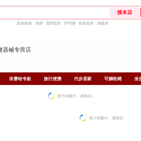
隐形眼镜
美瞳
透明隐形
护理液
彩色隐形
润眼液
健器械专营店
依赛哈专款
旅行便携
代步居家
可躺轮椅
坐
努力加载中，请稍后...
努力加载中，请稍后...