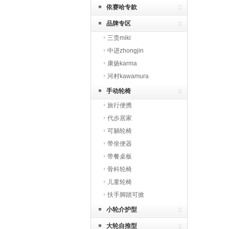
依赛哈专款
品牌专区
三贵miki
中进zhongjin
康扬karma
河村kawamura
手动轮椅
旅行便携
代步居家
可躺轮椅
带坐便器
带餐桌板
骨科轮椅
儿童轮椅
扶手脚踏可掀
小轮介护型
大轮自推型