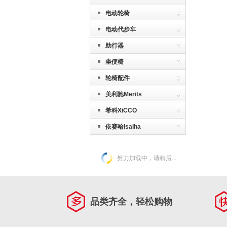
电动轮椅
电动代步车
助行器
坐便椅
轮椅配件
美利驰Merits
希科XiCCO
依赛哈Isaiha
努力加载中，请稍后...
品类齐全，轻松购物